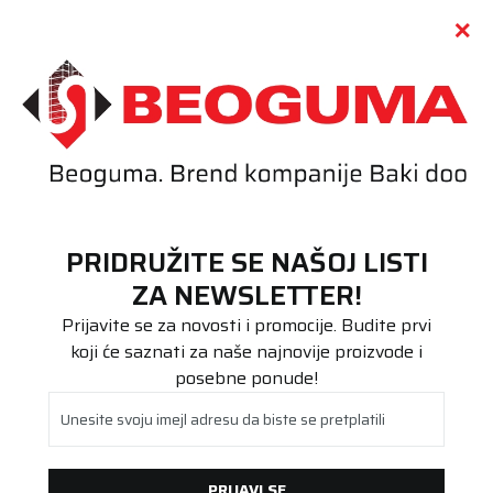
Call centar
011 655 66 11
i
011 655 66 77
(
0
)
(
0
)
PRETRAŽI SAJT
PRIDRUŽITE SE NAŠOJ LISTI
Beoguma
Proizvodi
ZA NEWSLETTER!
Putnička/SUV
195/60R15 RainExpert 5 88H
Prijavite se za novosti i promocije. Budite prvi
koji će saznati za naše najnovije proizvode i
posebne ponude!
Unesite svoju imejl adresu da biste se pretplatili
PRIJAVI SE