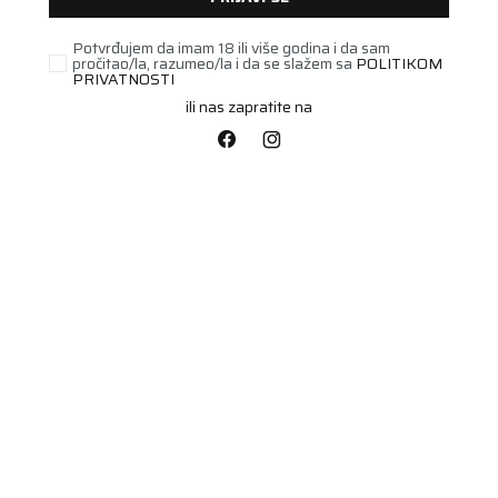
Potvrđujem da imam 18 ili više godina i da sam
pročitao/la, razumeo/la i da se slažem sa
POLITIKOM
PRIVATNOSTI
ili nas zapratite na
PUTNIČKA/SUV
195/60R15 RAINEXPERT
5 88H
Šifra artikla:
81361168
Barkod:
4024068004882