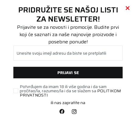
Call centar
011 655 66 11
i
011 655 66 77
(
0
)
(
0
)
PRETRAŽI SAJT
PRIDRUŽITE SE NAŠOJ LISTI
Beoguma
Proizvodi
ZA NEWSLETTER!
Putnička/SUV
205/55R19 RainSport 5 97V XL FR
Prijavite se za novosti i promocije. Budite prvi
koji će saznati za naše najnovije proizvode i
posebne ponude!
Unesite svoju imejl adresu da biste se pretplatili
PRIJAVI SE