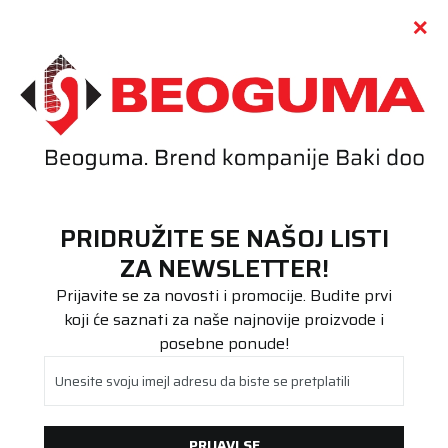
Call centar
011 655 66 11
i
011 655 66 77
(
0
)
(
0
)
PRETRAŽI SAJT
PRIDRUŽITE SE NAŠOJ LISTI
Beoguma
Proizvodi
ZA NEWSLETTER!
Putnička/SUV
175/65R15 All Season Expert 2 84H
Prijavite se za novosti i promocije. Budite prvi
koji će saznati za naše najnovije proizvode i
posebne ponude!
Unesite svoju imejl adresu da biste se pretplatili
PRIJAVI SE