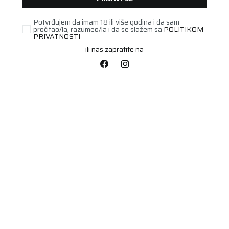
Potvrđujem da imam 18 ili više godina i da sam
pročitao/la, razumeo/la i da se slažem sa
POLITIKOM
PRIVATNOSTI
ili nas zapratite na
PUTNIČKA/SUV
175/65R15 ALL SEASON
EXPERT 2 84H
Šifra artikla:
81362970
Barkod:
4024068001010