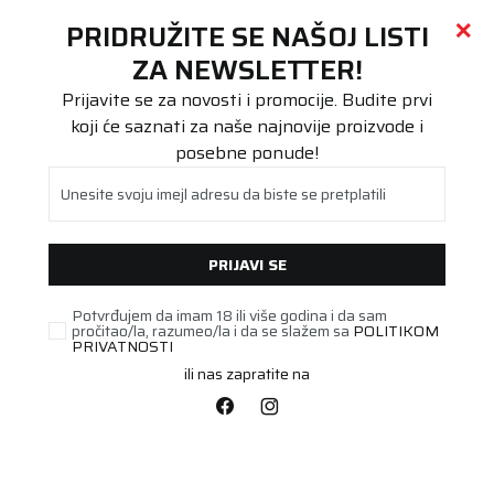
Call centar
011 655 66 11
i
011 655 66 77
(
0
)
(
0
)
PRETRAŽI SAJT
PRIDRUŽITE SE NAŠOJ LISTI
Beoguma
Proizvodi
ZA NEWSLETTER!
Putnička/SUV
245/45R18 WINGUARD Sport 2 100V XL
Prijavite se za novosti i promocije. Budite prvi
koji će saznati za naše najnovije proizvode i
posebne ponude!
Unesite svoju imejl adresu da biste se pretplatili
PRIJAVI SE