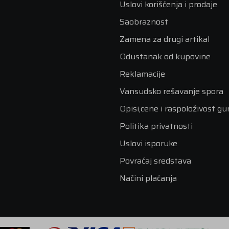
Uslovi korišćenja i prodaje
Saobraznost
Zamena za drugi artikal
Odustanak od kupovine
Reklamacije
Vansudsko rešavanje spora
Opisi,cene i raspoloživost g
Politika privatnosti
Uslovi isporuke
Povraćaj sredstava
Načini plaćanja