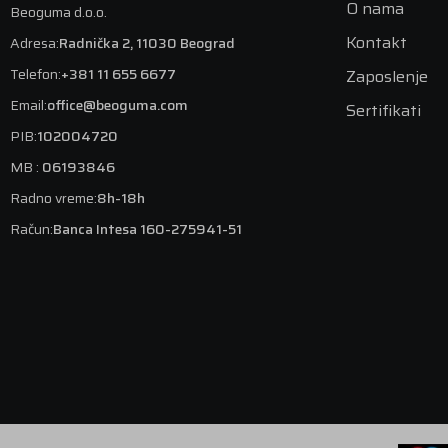
O nama
Beoguma d.o.o.
Kontakt
Adresa:
Radnička 2, 11030 Beograd
Telefon:
+381 11 655 6677
Zaposlenje
Email:
office@beoguma.com
Sertifikati
PIB:
102004720
MB :
06193846
Radno vreme:
8h-18h
Račun:
Banca Intesa 160-275941-51