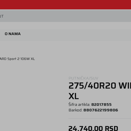
Beoguma, nov servis na Železniku.
JT
O NAMA
RD Sport 2 106W XL
PUTNIČKA/SUV
275/40R20 WI
XL
Šifra artikla:
82017855
Barkod:
8807622199806
24.740,00
RSD