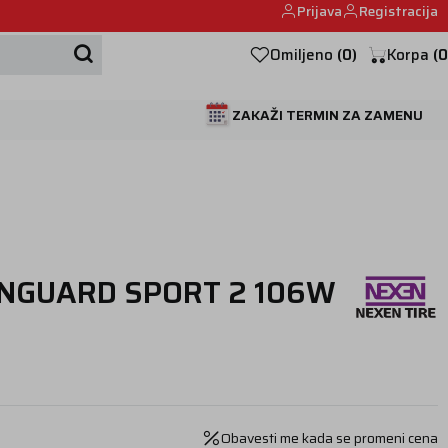
Prijava
Registracija
Mehanika automobila u Beogumu.
Omiljeno
(
0
)
Korpa
(
0
ZAKAŽI TERMIN ZA ZAMENU
NGUARD SPORT 2 106W
Obavesti me kada se promeni cena