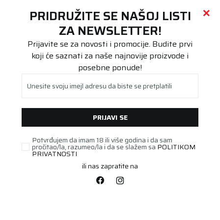
Call centar
011 655 66 11
i
011 655 66 77
(
0
)
(
0
)
PRETRAŽI SAJT
PRIDRUŽITE SE NAŠOJ LISTI
Beoguma
Proizvodi
ZA NEWSLETTER!
Putnička/SUV
255/35R19 WINGUARD Sport 2 96V XL
Prijavite se za novosti i promocije. Budite prvi
koji će saznati za naše najnovije proizvode i
posebne ponude!
Unesite svoju imejl adresu da biste se pretplatili
PRIJAVI SE