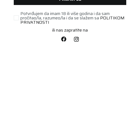
Potvrđujem da imam 18 ili više godina i da sam
pročitao/la, razumeo/la i da se slažem sa
POLITIKOM
UNAVAILABLE
PRIVATNOSTI
ili nas zapratite na
PUTNIČKA/SUV
265/40R20
CROSSCLIMATE 2 SUV
Šifra artikla:
88763294
Barkod:
3528707632944
104Y XL FP