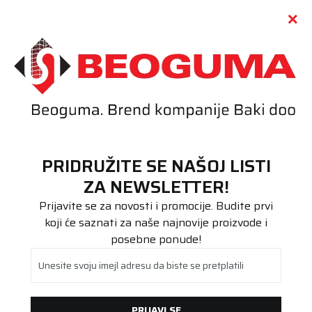
Call centar
011 655 66 11
i
011 655 66 77
(
0
)
(
0
)
PRETRAŽI SAJT
PRIDRUŽITE SE NAŠOJ LISTI
Beoguma
Proizvodi
ZA NEWSLETTER!
Putnička/SUV
265/40R20 CROSSCLIMATE 2 SUV 104Y XL FP
Prijavite se za novosti i promocije. Budite prvi
koji će saznati za naše najnovije proizvode i
posebne ponude!
Unesite svoju imejl adresu da biste se pretplatili
PRIJAVI SE