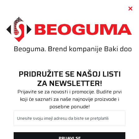
Call centar
011 655 66 11
i
011 655 66 77
(
0
)
(
0
)
PRETRAŽI SAJT
PRIDRUŽITE SE NAŠOJ LISTI
Beoguma
Proizvodi
ZA NEWSLETTER!
Putnička/SUV
265/50R19 PILOT ALPIN 5 SUV 110V XL FP
Prijavite se za novosti i promocije. Budite prvi
koji će saznati za naše najnovije proizvode i
posebne ponude!
Unesite svoju imejl adresu da biste se pretplatili
PRIJAVI SE