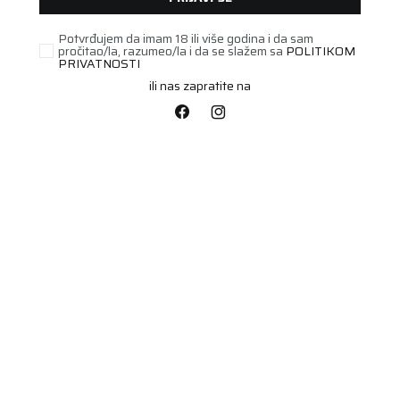
Potvrđujem da imam 18 ili više godina i da sam
pročitao/la, razumeo/la i da se slažem sa
POLITIKOM
PRIVATNOSTI
ili nas zapratite na
PUTNIČKA/SUV
265/50R19 PILOT ALPIN
5 SUV 110V XL FP
Šifra artikla:
89060367
Barkod:
3528700603675