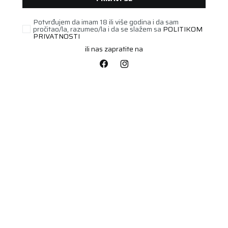
Potvrđujem da imam 18 ili više godina i da sam
UNAVAILABLE
pročitao/la, razumeo/la i da se slažem sa
POLITIKOM
PRIVATNOSTI
ili nas zapratite na
PUTNIČKA/SUV
245/40R18 ALPIN 7 97V
XL FP
Šifra artikla:
89219336
Barkod:
3528702193365