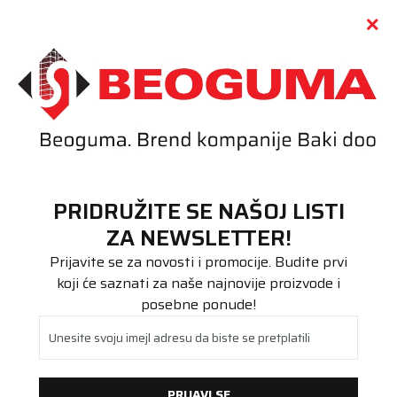
Call centar
011 655 66 11
i
011 655 66 77
(
0
)
(
0
)
PRETRAŽI SAJT
PRIDRUŽITE SE NAŠOJ LISTI
Beoguma
Proizvodi
ZA NEWSLETTER!
Putnička/SUV
245/40R18 ALPIN 7 97V XL FP
Prijavite se za novosti i promocije. Budite prvi
koji će saznati za naše najnovije proizvode i
posebne ponude!
Unesite svoju imejl adresu da biste se pretplatili
PRIJAVI SE