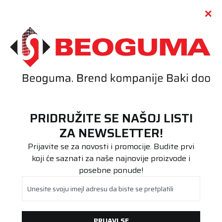
Call centar
011 655 66 11
i
011 655 66 77
(
0
)
(
0
)
PRETRAŽI SAJT
PRIDRUŽITE SE NAŠOJ LISTI
Beoguma
Proizvodi
ZA NEWSLETTER!
Putnička/SUV
175/60R18 ALPIN 6 85H
Prijavite se za novosti i promocije. Budite prvi
koji će saznati za naše najnovije proizvode i
posebne ponude!
Unesite svoju imejl adresu da biste se pretplatili
PRIJAVI SE