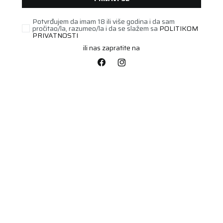
Potvrđujem da imam 18 ili više godina i da sam
UNAVAILABLE
pročitao/la, razumeo/la i da se slažem sa
POLITIKOM
PRIVATNOSTI
ili nas zapratite na
PUTNIČKA/SUV
175/60R18 ALPIN 6 85H
Šifra artikla:
89234550
Barkod:
3528702345504