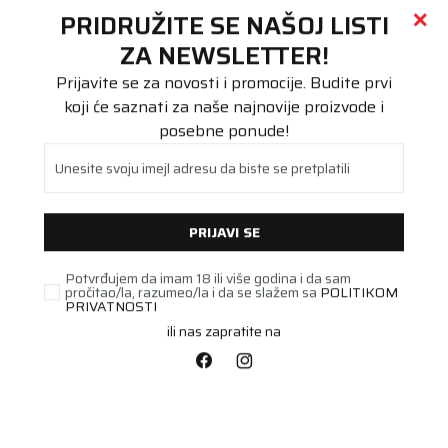
Call centar
011 655 66 11
i
011 655 66 77
(
0
)
(
0
)
PRETRAŽI SAJT
PRIDRUŽITE SE NAŠOJ LISTI
Beoguma
Proizvodi
ZA NEWSLETTER!
Putnička/SUV
255/40R21 PILOT ALPIN 5 SUV 102V XL FP
Prijavite se za novosti i promocije. Budite prvi
koji će saznati za naše najnovije proizvode i
posebne ponude!
Unesite svoju imejl adresu da biste se pretplatili
PRIJAVI SE