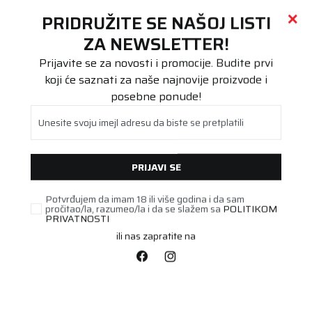
Call centar
011 655 66 11
i
011 655 66 77
(
0
)
(
0
)
PRETRAŽI SAJT
PRIDRUŽITE SE NAŠOJ LISTI
Beoguma
Proizvodi
ZA NEWSLETTER!
Putnička/SUV
175/65R14 ALPIN A4 82T
Prijavite se za novosti i promocije. Budite prvi
koji će saznati za naše najnovije proizvode i
posebne ponude!
Unesite svoju imejl adresu da biste se pretplatili
PRIJAVI SE