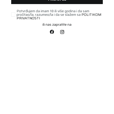
Potvrđujem da imam 18 ili više godina i da sam
pročitao/la, razumeo/la i da se slažem sa
POLITIKOM
UNAVAILABLE
PRIVATNOSTI
ili nas zapratite na
PUTNIČKA/SUV
235/65R17 TIGAR ALL
SEASON SUV 108V XL
Šifra artikla:
90469943
Barkod:
3528704699438