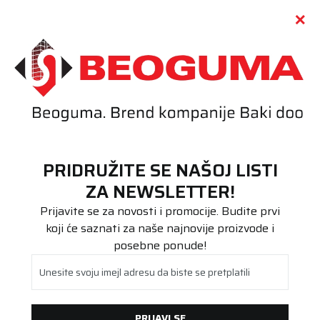
Call centar
011 655 66 11
i
011 655 66 77
(
0
)
(
0
)
PRETRAŽI SAJT
PRIDRUŽITE SE NAŠOJ LISTI
Beoguma
Proizvodi
ZA NEWSLETTER!
Putnička/SUV
235/65R17 TIGAR ALL SEASON SUV 108V XL
Prijavite se za novosti i promocije. Budite prvi
koji će saznati za naše najnovije proizvode i
posebne ponude!
Unesite svoju imejl adresu da biste se pretplatili
PRIJAVI SE