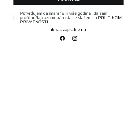
Potvrđujem da imam 18 ili više godina i da sam
UNAVAILABLE
pročitao/la, razumeo/la i da se slažem sa
POLITIKOM
PRIVATNOSTI
ili nas zapratite na
PUTNIČKA/SUV
195/55R15 WINTER 85H
Šifra artikla:
91883946
Barkod:
3528708839465