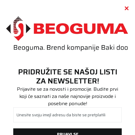
Call centar
011 655 66 11
i
011 655 66 77
(
0
)
(
0
)
PRETRAŽI SAJT
PRIDRUŽITE SE NAŠOJ LISTI
Beoguma
Proizvodi
ZA NEWSLETTER!
Putnička/SUV
195/55R15 WINTER 85H
Prijavite se za novosti i promocije. Budite prvi
koji će saznati za naše najnovije proizvode i
posebne ponude!
Unesite svoju imejl adresu da biste se pretplatili
PRIJAVI SE