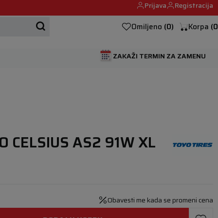
Prijava
Registracija
Mehanika automobila u Beogumu.
Omiljeno
(
0
)
Korpa
(
0
ZAKAŽI TERMIN ZA ZAMENU
O CELSIUS AS2 91W XL
Obavesti me kada se promeni cena