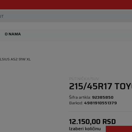
Beoguma, nov servis na Železniku.
JT
O NAMA
LSIUS AS2 91W XL
PUTNIČKA/SUV
215/45R17 TOY
Šifra artikla:
92385850
Barkod:
4981910551379
12.150,00
RSD
Izaberi količinu