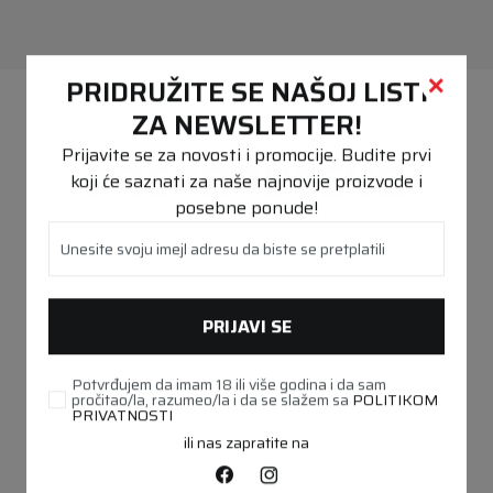
PREPORUČENO
PRIDRUŽITE SE NAŠOJ LISTI
ZA NEWSLETTER!
Prijavite se za novosti i promocije. Budite prvi
koji će saznati za naše najnovije proizvode i
posebne ponude!
Unesite svoju imejl adresu da biste se pretplatili
PRIJAVI SE