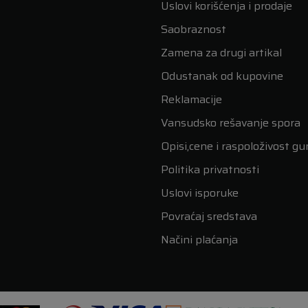
Uslovi korišćenja i prodaje
Saobraznost
Zamena za drugi artikal
Odustanak od kupovine
Reklamacije
Vansudsko rešavanje spora
Opisi,cene i raspoloživost g
Politika privatnosti
Uslovi isporuke
Povraćaj sredstava
Načini plaćanja