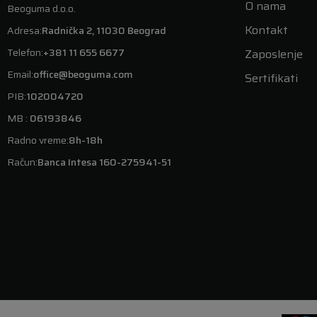
O nama
Beoguma d.o.o.
Kontakt
Adresa:
Radnička 2, 11030 Beograd
Telefon:
+381 11 655 6677
Zaposlenje
Email:
office@beoguma.com
Sertifikati
PIB:
102004720
MB :
06193846
Radno vreme:
8h-18h
Račun:
Banca Intesa 160-275941-51