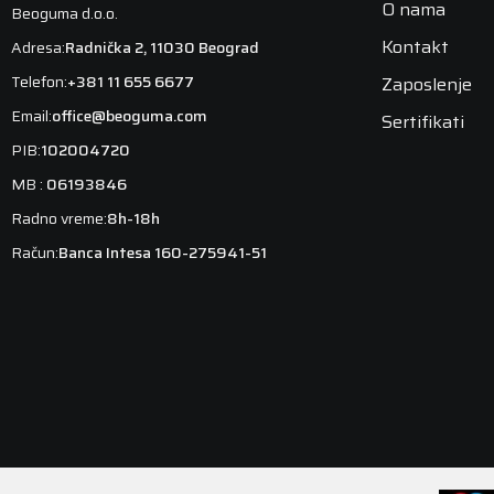
O nama
Beoguma d.o.o.
Kontakt
Adresa:
Radnička 2, 11030 Beograd
Telefon:
+381 11 655 6677
Zaposlenje
Email:
office@beoguma.com
Sertifikati
PIB:
102004720
MB :
06193846
Radno vreme:
8h-18h
Račun:
Banca Intesa 160-275941-51