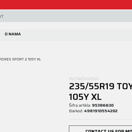
Beoguma, nov servis na Železniku.
JT
O NAMA
ROXES SPORT 2 105Y XL
PUTNIČKA/SUV
235/55R19 TO
105Y XL
Šifra artikla:
95386630
Barkod:
4981910554202
CONTACT US FOR MO