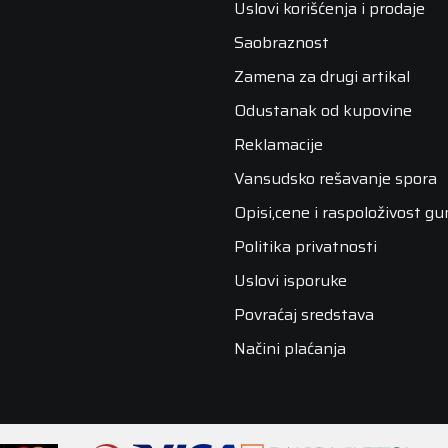
Uslovi korišćenja i prodaje
Saobraznost
Zamena za drugi artikal
Odustanak od kupovine
Reklamacije
Vansudsko rešavanje spora
Opisi,cene i raspoloživost g
Politika privatnosti
Uslovi isporuke
Povraćaj sredstava
Načini plaćanja