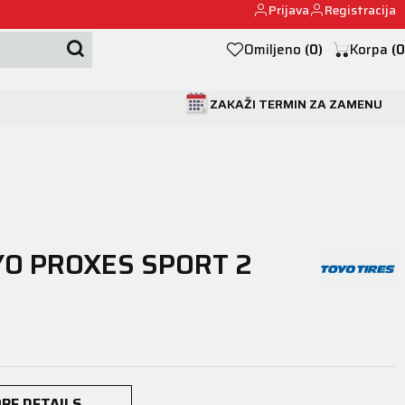
Prijava
Registracija
Mehanika automobila u Beogumu.
Omiljeno
(
0
)
Korpa
(
0
ZAKAŽI TERMIN ZA ZAMENU
YO PROXES SPORT 2
RE DETAILS