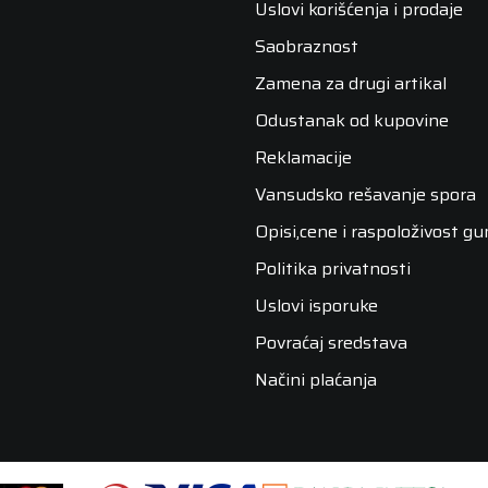
Uslovi korišćenja i prodaje
Saobraznost
Zamena za drugi artikal
Odustanak od kupovine
Reklamacije
Vansudsko rešavanje spora
Opisi,cene i raspoloživost g
Politika privatnosti
Uslovi isporuke
Povraćaj sredstava
Načini plaćanja