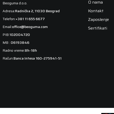
O nama
Beoguma d.o.o.
Kontakt
Adresa:
Radnička 2, 11030 Beograd
Telefon:
+381 11 655 6677
Zaposlenje
Email:
office@beoguma.com
Sertifikati
PIB:
102004720
MB :
06193846
Radno vreme:
8h-18h
Račun:
Banca Intesa 160-275941-51