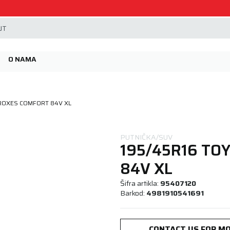
Beoguma, nov servis na Železniku.
JT
O NAMA
PROXES COMFORT 84V XL
PUTNIČKA/SUV
195/45R16 TO
84V XL
Šifra artikla:
95407120
Barkod:
4981910541691
CONTACT US FOR MO