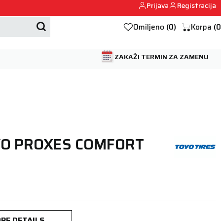
Prijava
Registracija
Mehanika automobila u Beogumu.
Omiljeno
(
0
)
Korpa
(
0
ZAKAŽI TERMIN ZA ZAMENU
YO PROXES COMFORT
RE DETAILS