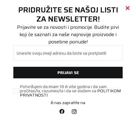
Call centar
011 655 66 11
i
011 655 66 77
(
0
)
(
0
)
PRETRAŽI SAJT
PRIDRUŽITE SE NAŠOJ LISTI
Beoguma
Proizvodi
ZA NEWSLETTER!
Putnička/SUV
255/50R19 All Season Expert 3 107W XL FR
Prijavite se za novosti i promocije. Budite prvi
koji će saznati za naše najnovije proizvode i
posebne ponude!
Unesite svoju imejl adresu da biste se pretplatili
PRIJAVI SE