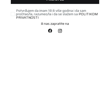
Potvrđujem da imam 18 ili više godina i da sam
pročitao/la, razumeo/la i da se slažem sa
POLITIKOM
PRIVATNOSTI
ili nas zapratite na
PUTNIČKA/SUV
245/45R18 BRAVURIS 6
100Y XL FR
Šifra artikla:
75542215
Barkod:
4024063007598