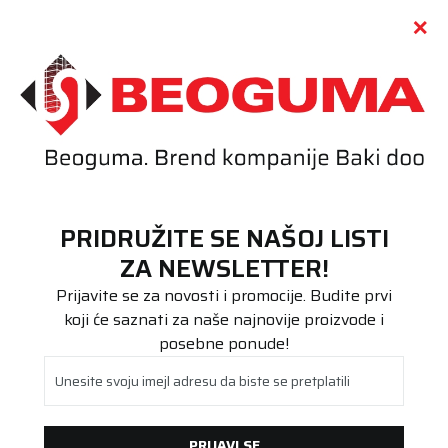
Call centar
011 655 66 11
i
011 655 66 77
(
0
)
(
0
)
PRETRAŽI SAJT
PRIDRUŽITE SE NAŠOJ LISTI
Beoguma
Proizvodi
ZA NEWSLETTER!
Putnička/SUV
245/45R18 BRAVURIS 6 100Y XL FR
Prijavite se za novosti i promocije. Budite prvi
koji će saznati za naše najnovije proizvode i
posebne ponude!
Unesite svoju imejl adresu da biste se pretplatili
PRIJAVI SE