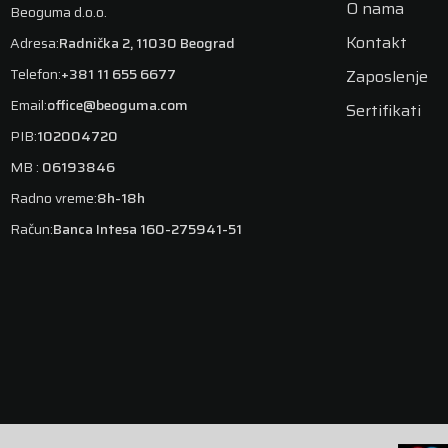
O nama
Beoguma d.o.o.
Kontakt
Adresa:
Radnička 2, 11030 Beograd
Telefon:
+381 11 655 6677
Zaposlenje
Email:
office@beoguma.com
Sertifikati
PIB:
102004720
MB :
06193846
Radno vreme:
8h-18h
Račun:
Banca Intesa 160-275941-51