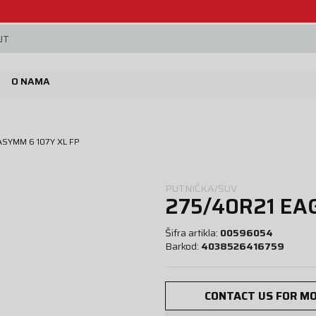
Beoguma, nov servis na Železniku.
JT
O NAMA
ASYMM 6 107Y XL FP
PUTNIČKA/SUV
275/40R21 EAG
Šifra artikla:
00596054
Barkod:
4038526416759
CONTACT US FOR MO