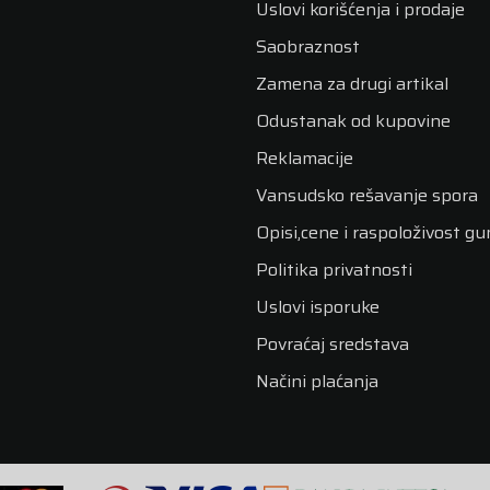
Uslovi korišćenja i prodaje
Saobraznost
Zamena za drugi artikal
Odustanak od kupovine
Reklamacije
Vansudsko rešavanje spora
Opisi,cene i raspoloživost g
Politika privatnosti
Uslovi isporuke
Povraćaj sredstava
Načini plaćanja