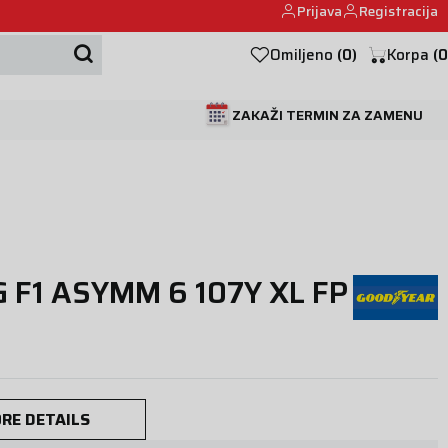
Prijava
Registracija
Mehanika automobila u Beogumu.
Omiljeno
(
0
)
Korpa
(
0
ZAKAŽI TERMIN ZA ZAMENU
 F1 ASYMM 6 107Y XL FP
RE DETAILS