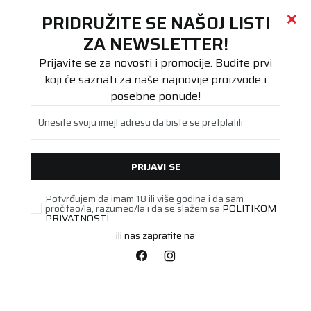
Call centar
011 655 66 11
i
011 655 66 77
(
0
)
(
0
)
PRETRAŽI SAJT
PRIDRUŽITE SE NAŠOJ LISTI
Beoguma
Proizvodi
ZA NEWSLETTER!
Putnička/SUV
145/65R15 ECOCONTROL 72T
Prijavite se za novosti i promocije. Budite prvi
koji će saznati za naše najnovije proizvode i
posebne ponude!
Unesite svoju imejl adresu da biste se pretplatili
PRIJAVI SE