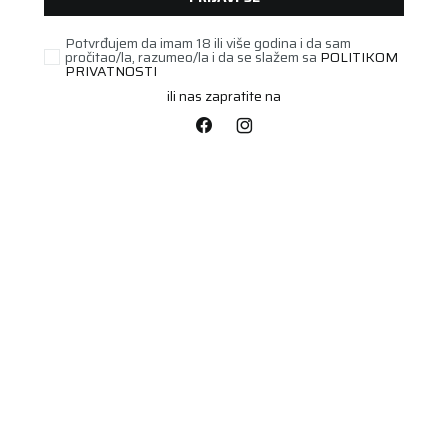
Potvrđujem da imam 18 ili više godina i da sam
UNAVAILABLE
pročitao/la, razumeo/la i da se slažem sa
POLITIKOM
PRIVATNOSTI
ili nas zapratite na
PUTNIČKA/SUV
275/45R20 WESTLAKE
SA57 110V
Šifra artikla:
71606879
Barkod:
6938112606879