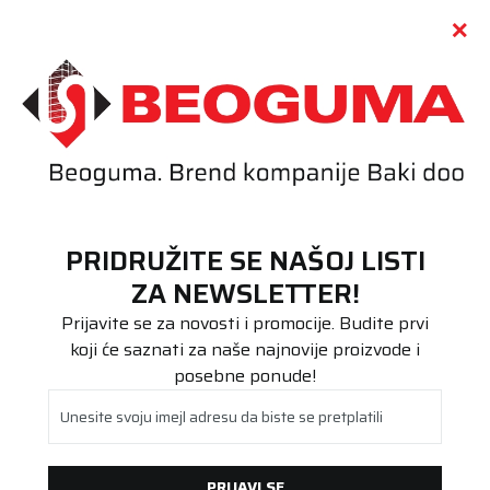
Call centar
011 655 66 11
i
011 655 66 77
(
0
)
(
0
)
PRETRAŽI SAJT
PRIDRUŽITE SE NAŠOJ LISTI
Beoguma
Proizvodi
ZA NEWSLETTER!
Putnička/SUV
275/45R20 WestLake SA57 110V
Prijavite se za novosti i promocije. Budite prvi
koji će saznati za naše najnovije proizvode i
posebne ponude!
Unesite svoju imejl adresu da biste se pretplatili
PRIJAVI SE