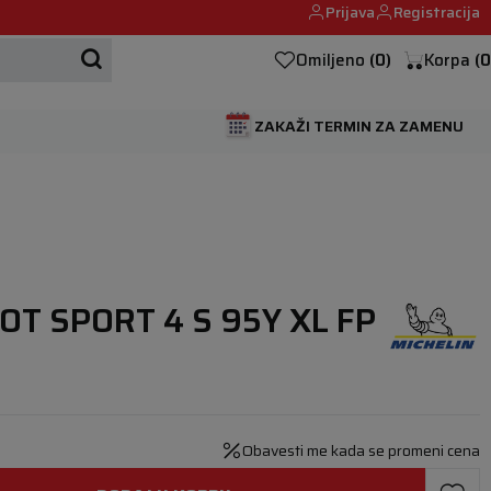
Prijava
Registracija
Mehanika automobila u Beogumu.
Omiljeno
(
0
)
Korpa
(
0
ZAKAŽI TERMIN ZA ZAMENU
OT SPORT 4 S 95Y XL FP
Obavesti me kada se promeni cena