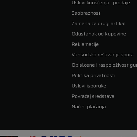
Uslovi korišćenja i prodaje
Saobraznost
Zamena za drugi artikal
Odustanak od kupovine
Reklamacije
Vansudsko rešavanje spora
Opisi,cene i raspoloživost g
Politika privatnosti
Uslovi isporuke
Povraćaj sredstava
Načini plaćanja