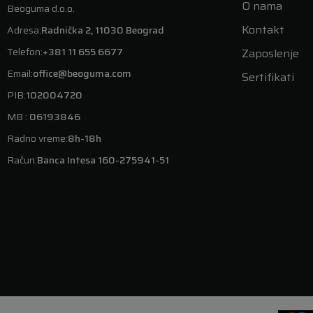
O nama
Beoguma d.o.o.
Kontakt
Adresa:
Radnička 2, 11030 Beograd
Telefon:
+381 11 655 6677
Zaposlenje
Email:
office@beoguma.com
Sertifikati
PIB:
102004720
MB :
06193846
Radno vreme:
8h-18h
Račun:
Banca Intesa 160-275941-51