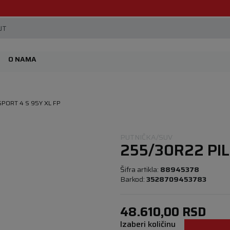
Beoguma, nov servis na Železniku.
JT
O NAMA
SPORT 4 S 95Y XL FP
PUTNIČKA/SUV
255/30R22 PIL
Šifra artikla:
88945378
Barkod:
3528709453783
48.610,00
RSD
Izaberi količinu