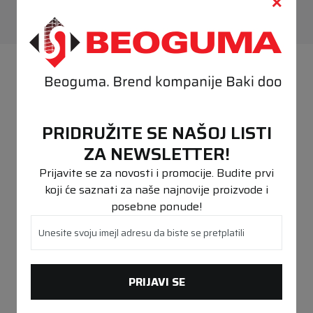
PREPORUČENO
PRIDRUŽITE SE NAŠOJ LISTI
ZA NEWSLETTER!
Prijavite se za novosti i promocije. Budite prvi
koji će saznati za naše najnovije proizvode i
posebne ponude!
Unesite svoju imejl adresu da biste se pretplatili
PRIJAVI SE