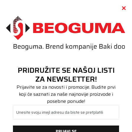
Call centar
011 655 66 11
i
011 655 66 77
(
0
)
(
0
)
PRETRAŽI SAJT
PRIDRUŽITE SE NAŠOJ LISTI
Beoguma
Proizvodi
ZA NEWSLETTER!
Putnička/SUV
205/55R16 DUNLOP WINTER 91H
Prijavite se za novosti i promocije. Budite prvi
koji će saznati za naše najnovije proizvode i
posebne ponude!
Unesite svoju imejl adresu da biste se pretplatili
PRIJAVI SE