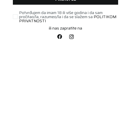
Potvrđujem da imam 18 ili više godina i da sam
pročitao/la, razumeo/la i da se slažem sa
POLITIKOM
PRIVATNOSTI
ili nas zapratite na
PUTNIČKA/SUV
205/55R16 DUNLOP
WINTER 91H
Šifra artikla:
00580861
Barkod:
4038526070234