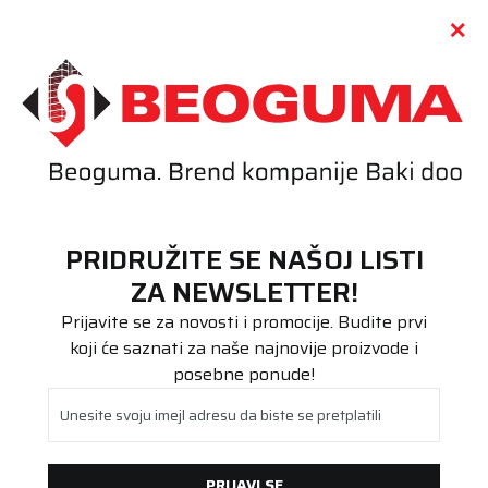
Call centar
011 655 66 11
i
011 655 66 77
(
0
)
(
0
)
PRETRAŽI SAJT
PRIDRUŽITE SE NAŠOJ LISTI
Beoguma
Proizvodi
ZA NEWSLETTER!
Putnička/SUV
265/35R20 ULTRAGRIP PERFORMANCE 3 99W XL FP
Prijavite se za novosti i promocije. Budite prvi
koji će saznati za naše najnovije proizvode i
posebne ponude!
Unesite svoju imejl adresu da biste se pretplatili
PRIJAVI SE