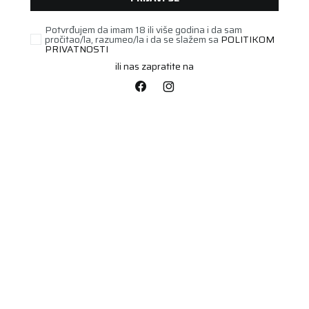
Potvrđujem da imam 18 ili više godina i da sam
pročitao/la, razumeo/la i da se slažem sa
POLITIKOM
PRIVATNOSTI
ili nas zapratite na
PUTNIČKA/SUV
265/35R20 ULTRAGRIP
PERFORMANCE 3 99W
Šifra artikla:
00595837
Barkod:
4038526413192
XL FP