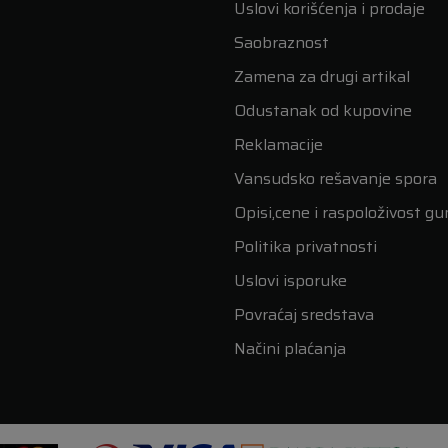
Uslovi korišćenja i prodaje
Saobraznost
Zamena za drugi artikal
Odustanak od kupovine
Reklamacije
Vansudsko rešavanje spora
Opisi,cene i raspoloživost g
Politika privatnosti
Uslovi isporuke
Povraćaj sredstava
Načini plaćanja