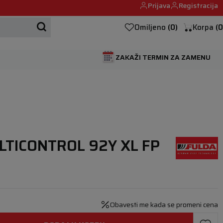
Prijava
Registracija
Mehanika automobila u Beogumu.
Omiljeno
(
0
)
Korpa
(
0
ZAKAŽI TERMIN ZA ZAMENU
LTICONTROL 92Y XL FP
Obavesti me kada se promeni cena