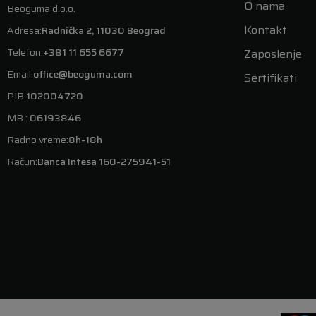
O nama
Beoguma d.o.o.
Kontakt
Adresa:
Radnička 2, 11030 Beograd
Telefon:
+381 11 655 6677
Zaposlenje
Email:
office@beoguma.com
Sertifikati
PIB:
102004720
MB :
06193846
Radno vreme:
8h-18h
Račun:
Banca Intesa 160-275941-51