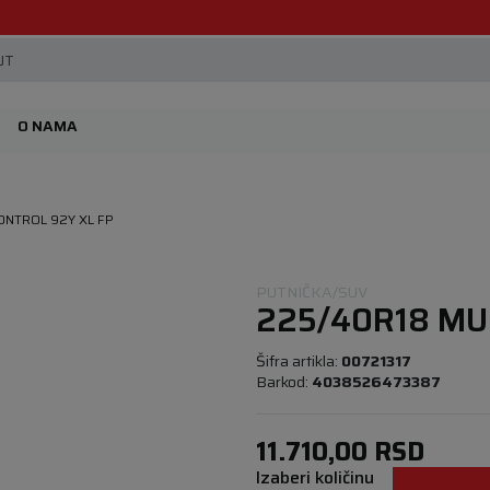
Beoguma, nov servis na Železniku.
JT
O NAMA
ONTROL 92Y XL FP
PUTNIČKA/SUV
225/40R18 MU
Šifra artikla:
00721317
Barkod:
4038526473387
11.710,00
RSD
Izaberi količinu