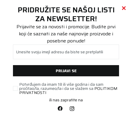
Call centar
011 655 66 11
i
011 655 66 77
(
0
)
(
0
)
PRETRAŽI SAJT
PRIDRUŽITE SE NAŠOJ LISTI
Beoguma
Proizvodi
ZA NEWSLETTER!
Putnička/SUV
255/45R19 Conti Win TS 830 P 100V N0 FR
Prijavite se za novosti i promocije. Budite prvi
koji će saznati za naše najnovije proizvode i
posebne ponude!
Unesite svoju imejl adresu da biste se pretplatili
PRIJAVI SE