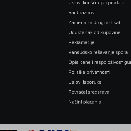
Uslovi korišćenja i prodaje
Saobraznost
Zamena za drugi artikal
Odustanak od kupovine
Reklamacije
Vansudsko rešavanje spora
Opisi,cene i raspoloživost g
Politika privatnosti
Uslovi isporuke
Povraćaj sredstava
Načini plaćanja