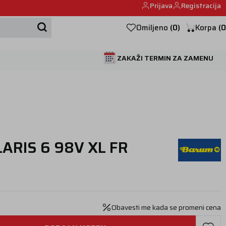
Prijava
Registracija
Mehanika automobila u Beogumu.
Omiljeno
(
0
)
Korpa
(
0
ZAKAŽI TERMIN ZA ZAMENU
ARIS 6 98V XL FR
Obavesti me kada se promeni cena