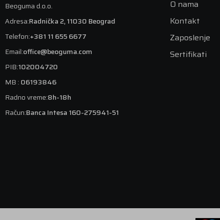
O nama
Beoguma d.o.o.
Kontakt
Adresa:
Radnička 2, 11030 Beograd
Telefon:
+381 11 655 6677
Zaposlenje
Email:
office@beoguma.com
Sertifikati
PIB:
102004720
MB :
06193846
Radno vreme:
8h-18h
Račun:
Banca Intesa 160-275941-51