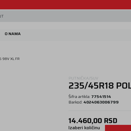
Beoguma, nov servis na Železniku.
JT
O NAMA
6 98V XL FR
PUTNIČKA/SUV
235/45R18 POL
Šifra artikla:
77541514
Barkod:
4024063006799
14.460,00
RSD
Izaberi količinu