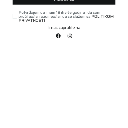
Potvrđujem da imam 18 ili više godina i da sam
pročitao/la, razumeo/la i da se slažem sa
POLITIKOM
PRIVATNOSTI
ili nas zapratite na
PUTNIČKA/SUV
195/50R16 POLARIS 6
88H XL
Šifra artikla:
77541543
Barkod:
4024063008120