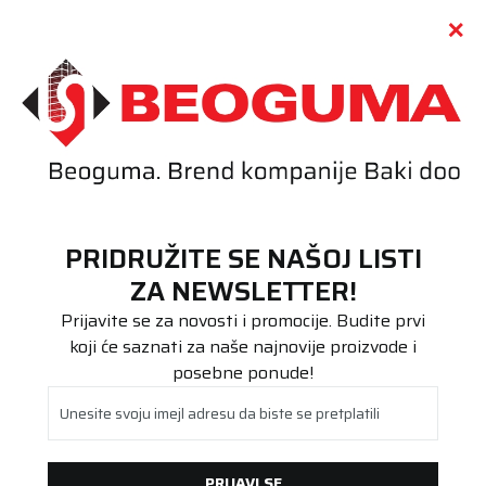
Call centar
011 655 66 11
i
011 655 66 77
(
0
)
(
0
)
PRETRAŽI SAJT
PRIDRUŽITE SE NAŠOJ LISTI
Beoguma
Proizvodi
ZA NEWSLETTER!
Putnička/SUV
195/50R16 Polaris 6 88H XL
Prijavite se za novosti i promocije. Budite prvi
koji će saznati za naše najnovije proizvode i
posebne ponude!
Unesite svoju imejl adresu da biste se pretplatili
PRIJAVI SE