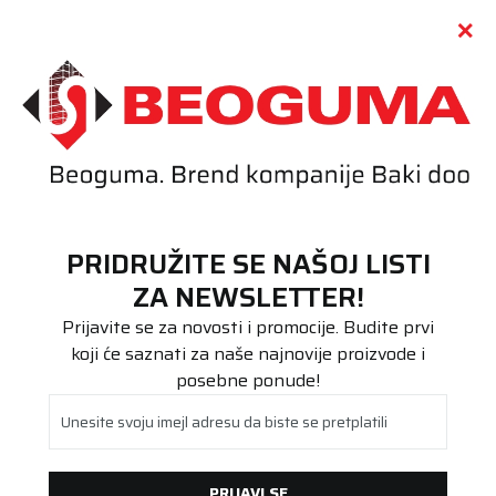
Call centar
011 655 66 11
i
011 655 66 77
(
0
)
(
0
)
PRETRAŽI SAJT
PRIDRUŽITE SE NAŠOJ LISTI
Beoguma
Proizvodi
ZA NEWSLETTER!
Putnička/SUV
215/45R16 Polaris 6 90V XL FR
Prijavite se za novosti i promocije. Budite prvi
koji će saznati za naše najnovije proizvode i
posebne ponude!
Unesite svoju imejl adresu da biste se pretplatili
PRIJAVI SE