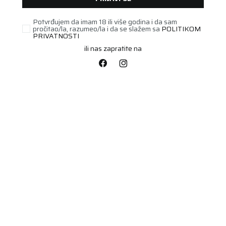
Potvrđujem da imam 18 ili više godina i da sam
pročitao/la, razumeo/la i da se slažem sa
POLITIKOM
PRIVATNOSTI
ili nas zapratite na
PUTNIČKA/SUV
215/45R16 POLARIS 6
90V XL FR
Šifra artikla:
77541545
Barkod:
4024063008144