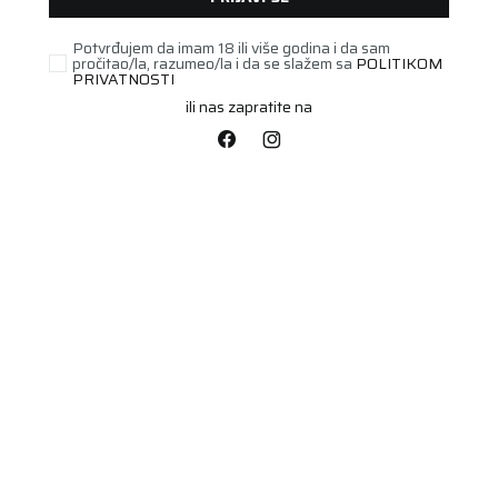
Potvrđujem da imam 18 ili više godina i da sam
pročitao/la, razumeo/la i da se slažem sa
POLITIKOM
PRIVATNOSTI
ili nas zapratite na
PUTNIČKA/SUV
215/40R18 POLARIS 6
89V XL FR
Šifra artikla:
77541556
Barkod:
4024063007826