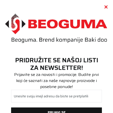
Call centar
011 655 66 11
i
011 655 66 77
(
0
)
(
0
)
PRETRAŽI SAJT
PRIDRUŽITE SE NAŠOJ LISTI
Beoguma
Proizvodi
ZA NEWSLETTER!
Putnička/SUV
215/40R18 Polaris 6 89V XL FR
Prijavite se za novosti i promocije. Budite prvi
koji će saznati za naše najnovije proizvode i
posebne ponude!
Unesite svoju imejl adresu da biste se pretplatili
PRIJAVI SE