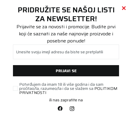
Call centar
011 655 66 11
i
011 655 66 77
(
0
)
(
0
)
PRETRAŽI SAJT
PRIDRUŽITE SE NAŠOJ LISTI
Beoguma
Proizvodi
ZA NEWSLETTER!
Putnička/SUV
165/65R14 Polaris 6 79T
Prijavite se za novosti i promocije. Budite prvi
koji će saznati za naše najnovije proizvode i
posebne ponude!
Unesite svoju imejl adresu da biste se pretplatili
PRIJAVI SE