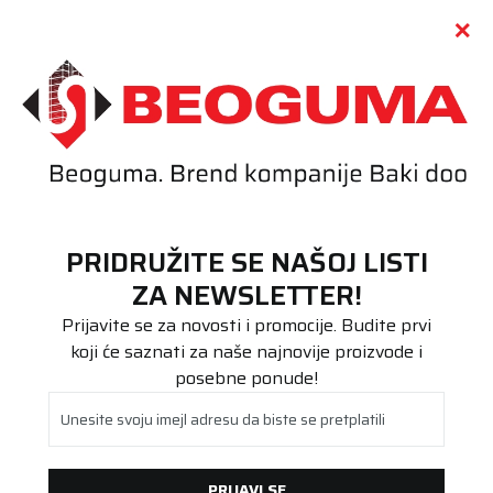
Call centar
011 655 66 11
i
011 655 66 77
(
0
)
(
0
)
PRETRAŽI SAJT
PRIDRUŽITE SE NAŠOJ LISTI
Beoguma
Proizvodi
ZA NEWSLETTER!
Putnička/SUV
255/45R19 Polaris 6 104V XL FR
Prijavite se za novosti i promocije. Budite prvi
koji će saznati za naše najnovije proizvode i
posebne ponude!
Unesite svoju imejl adresu da biste se pretplatili
PRIJAVI SE