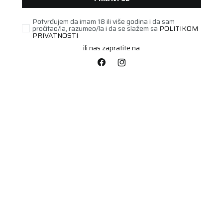
Potvrđujem da imam 18 ili više godina i da sam
pročitao/la, razumeo/la i da se slažem sa
POLITIKOM
PRIVATNOSTI
ili nas zapratite na
PUTNIČKA/SUV
255/45R19 POLARIS 6
104V XL FR
Šifra artikla:
77541571
Barkod:
4024063008250