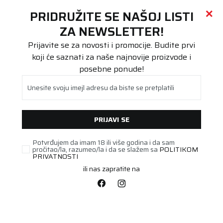
Call centar
011 655 66 11
i
011 655 66 77
(
0
)
(
0
)
PRETRAŽI SAJT
PRIDRUŽITE SE NAŠOJ LISTI
Beoguma
Proizvodi
ZA NEWSLETTER!
Putnička/SUV
205/55R17 WINGUARD Sport 3 95V XL
Prijavite se za novosti i promocije. Budite prvi
koji će saznati za naše najnovije proizvode i
posebne ponude!
Unesite svoju imejl adresu da biste se pretplatili
PRIJAVI SE