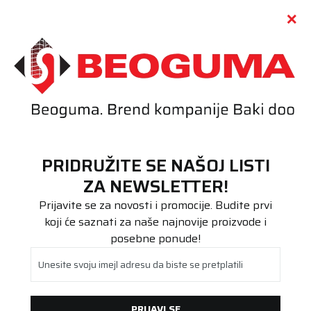
Call centar
011 655 66 11
i
011 655 66 77
(
0
)
(
0
)
PRETRAŽI SAJT
PRIDRUŽITE SE NAŠOJ LISTI
Beoguma
Proizvodi
ZA NEWSLETTER!
Putnička/SUV
285/40R21 WINGUARD Sport 3 109V XL
Prijavite se za novosti i promocije. Budite prvi
koji će saznati za naše najnovije proizvode i
posebne ponude!
Unesite svoju imejl adresu da biste se pretplatili
PRIJAVI SE