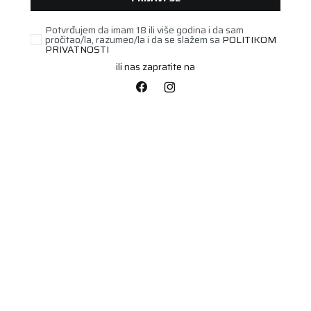
Potvrđujem da imam 18 ili više godina i da sam
pročitao/la, razumeo/la i da se slažem sa
POLITIKOM
UNAVAILABLE
PRIVATNOSTI
ili nas zapratite na
PUTNIČKA/SUV
285/40R21 WINGUARD
SPORT 3 109V XL
Šifra artikla:
8201A055
Barkod:
8807622229763