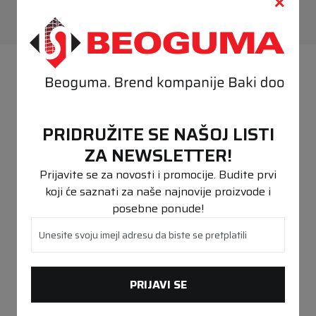
PREPORUČENO
PRIDRUŽITE SE NAŠOJ LISTI
ZA NEWSLETTER!
Prijavite se za novosti i promocije. Budite prvi
koji će saznati za naše najnovije proizvode i
posebne ponude!
Unesite svoju imejl adresu da biste se pretplatili
PRIJAVI SE