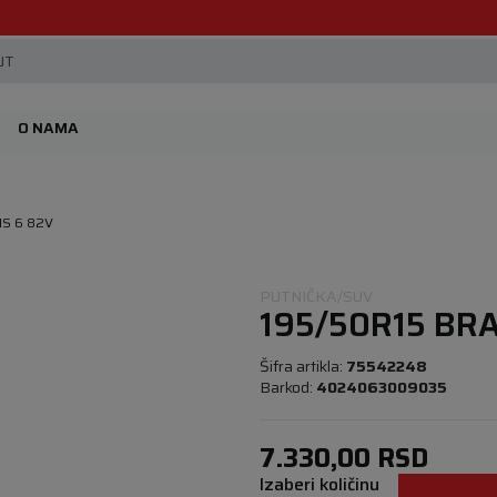
Beoguma, nov servis na Železniku.
JT
O NAMA
IS 6 82V
PUTNIČKA/SUV
195/50R15 BR
Šifra artikla:
75542248
Barkod:
4024063009035
7.330,00
RSD
Izaberi količinu