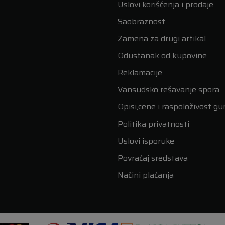
Uslovi korišćenja i prodaje
Saobraznost
Zamena za drugi artikal
Odustanak od kupovine
Reklamacije
Vansudsko rešavanje spora
Opisi,cene i raspoloživost g
Politika privatnosti
Uslovi isporuke
Povraćaj sredstava
Načini plaćanja