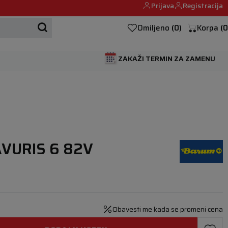
Prijava
Registracija
Mehanika automobila u Beogumu.
Omiljeno
(
0
)
Korpa
(
0
ZAKAŽI TERMIN ZA ZAMENU
AVURIS 6 82V
Obavesti me kada se promeni cena