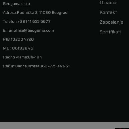
O nama
Beoguma d.o.o.
Kontakt
Adresa:
Radnička 2, 11030 Beograd
Telefon:
+381 11 655 6677
Zaposlenje
Email:
office@beoguma.com
Sertifikati
PIB:
102004720
MB :
06193846
Radno vreme:
8h-18h
Račun:
Banca Intesa 160-275941-51