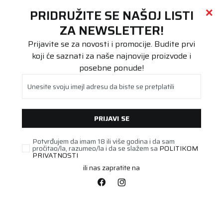
Call centar
011 655 66 11
i
011 655 66 77
(
0
)
(
0
)
PRETRAŽI SAJT
PRIDRUŽITE SE NAŠOJ LISTI
Beoguma
Proizvodi
ZA NEWSLETTER!
Putnička/SUV
225/50R18 BRAVURIS 6 99W XL FR
Prijavite se za novosti i promocije. Budite prvi
koji će saznati za naše najnovije proizvode i
posebne ponude!
Unesite svoju imejl adresu da biste se pretplatili
PRIJAVI SE