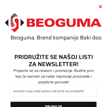
Call centar
011 655 66 11
i
011 655 66 77
(
0
)
(
0
)
PRETRAŽI SAJT
PRIDRUŽITE SE NAŠOJ LISTI
Beoguma
Proizvodi
ZA NEWSLETTER!
Putnička/SUV
235/55R19 COOPER SUMMER 105V XL.
Prijavite se za novosti i promocije. Budite prvi
koji će saznati za naše najnovije proizvode i
posebne ponude!
Unesite svoju imejl adresu da biste se pretplatili
PRIJAVI SE