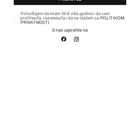
Potvrđujem da imam 18 ili više godina i da sam
pročitao/la, razumeo/la i da se slažem sa
POLITIKOM
PRIVATNOSTI
ili nas zapratite na
PUTNIČKA/SUV
235/55R19 COOPER
SUMMER 105V XL.
Šifra artikla:
00726759
Barkod:
4038526514905