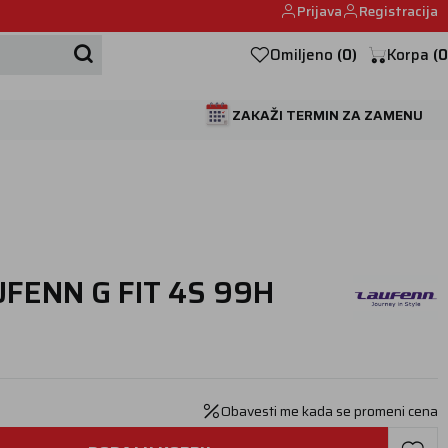
Prijava
Registracija
Mehanika automobila u Beogumu.
Omiljeno
(
0
)
Korpa
(
0
ZAKAŽI TERMIN ZA ZAMENU
FENN G FIT 4S 99H
Obavesti me kada se promeni cena