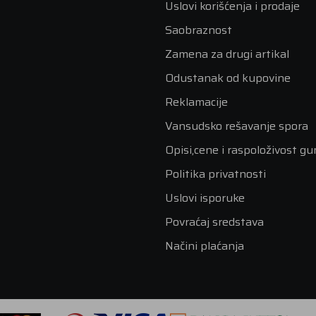
Uslovi korišćenja i prodaje
Saobraznost
Zamena za drugi artikal
Odustanak od kupovine
Reklamacije
Vansudsko rešavanje spora
Opisi,cene i raspoloživost g
Politika privatnosti
Uslovi isporuke
Povraćaj sredstava
Načini plaćanja