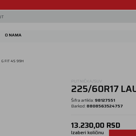
Beoguma, nov servis na Železniku.
JT
O NAMA
 G FIT 4S 99H
PUTNIČKA/SUV
225/60R17 LAU
Šifra artikla:
98127551
Barkod:
8808563524757
13.230,00
RSD
Izaberi količinu