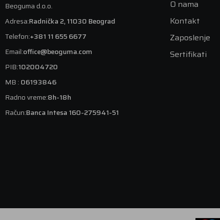
O nama
Beoguma d.o.o.
Kontakt
Adresa:
Radnička 2, 11030 Beograd
Telefon:
+381 11 655 6677
Zaposlenje
Email:
office@beoguma.com
Sertifikati
PIB:
102004720
MB :
06193846
Radno vreme:
8h-18h
Račun:
Banca Intesa 160-275941-51