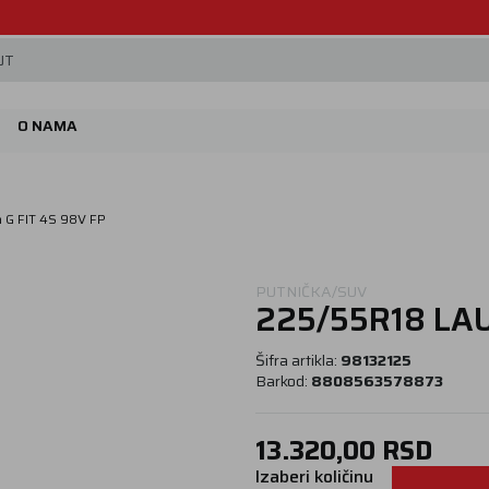
Beoguma, nov servis na Železniku.
JT
O NAMA
 G FIT 4S 98V FP
PUTNIČKA/SUV
225/55R18 LAU
Šifra artikla:
98132125
Barkod:
8808563578873
13.320,00
RSD
Izaberi količinu