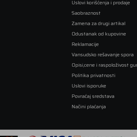
Uslovi korišćenja i prodaje
Saobraznost
Zamena za drugi artikal
Odustanak od kupovine
Reklamacije
Vansudsko rešavanje spora
Opisi,cene i raspoloživost g
Politika privatnosti
Uslovi isporuke
Povraćaj sredstava
Načini plaćanja