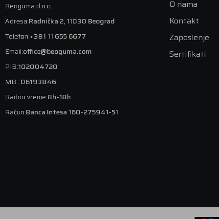
O nama
Beoguma d.o.o.
Kontakt
Adresa:
Radnička 2, 11030 Beograd
Telefon:
+381 11 655 6677
Zaposlenje
Email:
office@beoguma.com
Sertifikati
PIB:
102004720
MB :
06193846
Radno vreme:
8h-18h
Račun:
Banca Intesa 160-275941-51