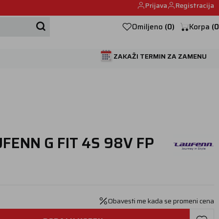
Prijava
Registracija
Mehanika automobila u Beogumu.
Omiljeno
(
0
)
Korpa
(
0
ZAKAŽI TERMIN ZA ZAMENU
FENN G FIT 4S 98V FP
Obavesti me kada se promeni cena