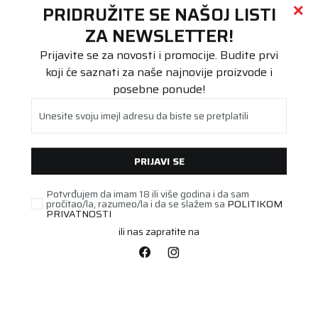
Call centar
011 655 66 11
i
011 655 66 77
PRIDRUŽITE SE NAŠOJ LISTI
ZA NEWSLETTER!
(
0
)
(
0
)
Prijavite se za novosti i promocije. Budite prvi
koji će saznati za naše najnovije proizvode i
PRETRAŽI SAJT
posebne ponude!
Unesite svoju imejl adresu da biste se pretplatili
PRIJAVI SE
Beoguma
Proizvodi
Putnička/SUV
235/60R18 Laufenn G FIT 4S 107W XL
Potvrđujem da imam 18 ili više godina i da sam
pročitao/la, razumeo/la i da se slažem sa
POLITIKOM
PRIVATNOSTI
ili nas zapratite na