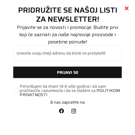
Call centar
011 655 66 11
i
011 655 66 77
(
0
)
(
0
)
PRETRAŽI SAJT
PRIDRUŽITE SE NAŠOJ LISTI
Beoguma
Proizvodi
ZA NEWSLETTER!
Putnička/SUV
215/65R17 BRAVURIS 6 99V FR
Prijavite se za novosti i promocije. Budite prvi
koji će saznati za naše najnovije proizvode i
posebne ponude!
Unesite svoju imejl adresu da biste se pretplatili
PRIJAVI SE