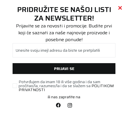
Call centar
011 655 66 11
i
011 655 66 77
(
0
)
(
0
)
PRETRAŽI SAJT
PRIDRUŽITE SE NAŠOJ LISTI
Beoguma
Proizvodi
ZA NEWSLETTER!
Putnička/SUV
185/60R14 COOPER SUMMER 82H
Prijavite se za novosti i promocije. Budite prvi
koji će saznati za naše najnovije proizvode i
posebne ponude!
Unesite svoju imejl adresu da biste se pretplatili
PRIJAVI SE