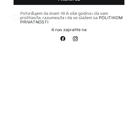
Potvrđujem da imam 18 ili više godina i da sam
pročitao/la, razumeo/la i da se slažem sa
POLITIKOM
PRIVATNOSTI
ili nas zapratite na
PUTNIČKA/SUV
225/45R18 N'FERA
SPORT 95Y XL *
Šifra artikla:
78010345
Barkod:
8807622224843