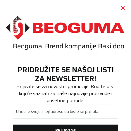
Call centar
011 655 66 11
i
011 655 66 77
(
0
)
(
0
)
PRETRAŽI SAJT
PRIDRUŽITE SE NAŠOJ LISTI
Beoguma
Proizvodi
ZA NEWSLETTER!
Putnička/SUV
225/45R18 N'Fera Sport 95Y XL *
Prijavite se za novosti i promocije. Budite prvi
koji će saznati za naše najnovije proizvode i
posebne ponude!
Unesite svoju imejl adresu da biste se pretplatili
PRIJAVI SE