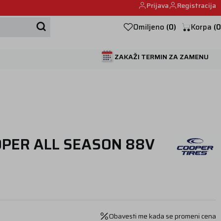
Prijava
Registracija
Mehanika automobila u Beogumu.
Omiljeno
(
0
)
Korpa
(
0
ZAKAŽI TERMIN ZA ZAMENU
OPER ALL SEASON 88V
Obavesti me kada se promeni cena