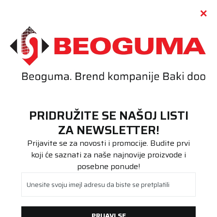
Call centar
011 655 66 11
i
011 655 66 77
(
0
)
(
0
)
PRETRAŽI SAJT
PRIDRUŽITE SE NAŠOJ LISTI
Beoguma
Proizvodi
ZA NEWSLETTER!
Putnička/SUV
255/40R20 COOPER SUMMER 101Y XL FP
Prijavite se za novosti i promocije. Budite prvi
koji će saznati za naše najnovije proizvode i
posebne ponude!
Unesite svoju imejl adresu da biste se pretplatili
PRIJAVI SE