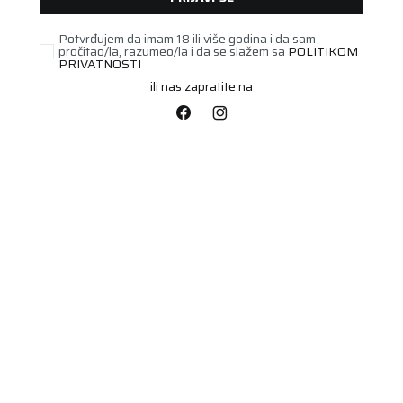
Potvrđujem da imam 18 ili više godina i da sam
pročitao/la, razumeo/la i da se slažem sa
POLITIKOM
PRIVATNOSTI
ili nas zapratite na
PUTNIČKA/SUV
255/40R20 COOPER
SUMMER 101Y XL FP
Šifra artikla:
00728044
Barkod:
4038526523044