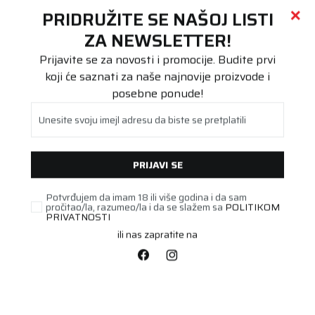
Call centar
011 655 66 11
i
011 655 66 77
(
0
)
(
0
)
PRETRAŽI SAJT
PRIDRUŽITE SE NAŠOJ LISTI
Beoguma
Proizvodi
ZA NEWSLETTER!
Putnička/SUV
245/35R21 TOYO PROXES SPORT 2 96Y XL FP
Prijavite se za novosti i promocije. Budite prvi
koji će saznati za naše najnovije proizvode i
posebne ponude!
Unesite svoju imejl adresu da biste se pretplatili
PRIJAVI SE