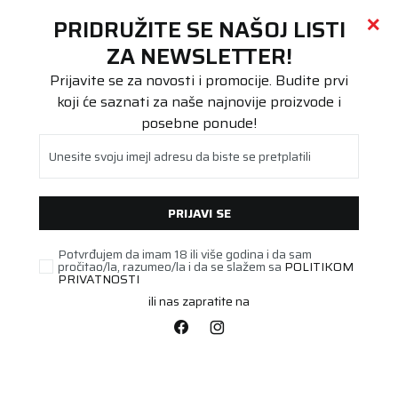
Call centar
011 655 66 11
i
011 655 66 77
(
0
)
(
0
)
PRETRAŽI SAJT
PRIDRUŽITE SE NAŠOJ LISTI
Beoguma
Proizvodi
ZA NEWSLETTER!
Putnička/SUV
265/35R22 TOYO PROXES SPORT 2 102Y XL FP
Prijavite se za novosti i promocije. Budite prvi
koji će saznati za naše najnovije proizvode i
posebne ponude!
Unesite svoju imejl adresu da biste se pretplatili
PRIJAVI SE