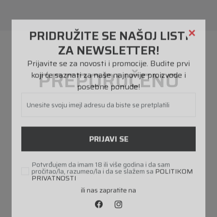
PREPORUČENO
PRIDRUŽITE SE NAŠOJ LISTI
ZA NEWSLETTER!
Prijavite se za novosti i promocije. Budite prvi
koji će saznati za naše najnovije proizvode i
posebne ponude!
Unesite svoju imejl adresu da biste se pretplatili
PRIJAVI SE