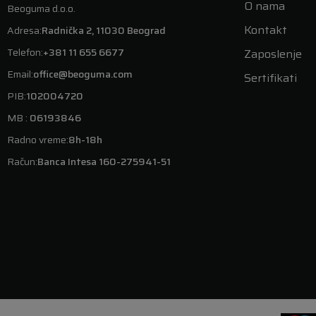
O nama
Beoguma d.o.o.
Kontakt
Adresa:
Radnička 2, 11030 Beograd
Telefon:
+381 11 655 6677
Zaposlenje
Email:
office@beoguma.com
Sertifikati
PIB:
102004720
MB :
06193846
Radno vreme:
8h-18h
Račun:
Banca Intesa 160-275941-51