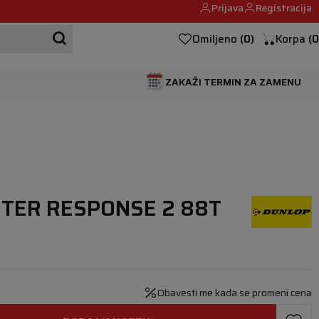
Prijava
Registracija
Mehanika automobila u Beogumu.
Omiljeno
(
0
)
Korpa
(
0
ZAKAŽI TERMIN ZA ZAMENU
NTER RESPONSE 2 88T
Obavesti me kada se promeni cena