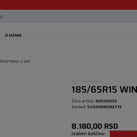
Beoguma, nov servis na Železniku.
JT
O NAMA
 RESPONSE 2 88T
PUTNIČKA/SUV
185/65R15 WI
Šifra artikla:
00539033
Barkod:
5452000582713
8.180,00
RSD
Izaberi količinu