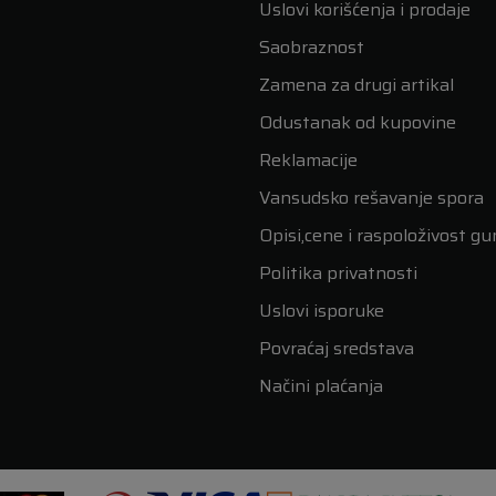
Uslovi korišćenja i prodaje
Saobraznost
Zamena za drugi artikal
Odustanak od kupovine
Reklamacije
Vansudsko rešavanje spora
Opisi,cene i raspoloživost g
Politika privatnosti
Uslovi isporuke
Povraćaj sredstava
Načini plaćanja