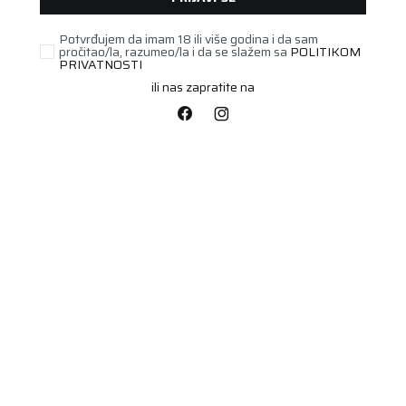
Potvrđujem da imam 18 ili više godina i da sam
pročitao/la, razumeo/la i da se slažem sa
POLITIKOM
PRIVATNOSTI
ili nas zapratite na
PUTNIČKA/SUV
155/70R13
MULTICONTROL 75T
Šifra artikla:
00539185
Barkod:
5452000586858