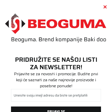
Call centar
011 655 66 11
i
011 655 66 77
(
0
)
(
0
)
PRETRAŽI SAJT
PRIDRUŽITE SE NAŠOJ LISTI
Beoguma
Proizvodi
ZA NEWSLETTER!
Putnička/SUV
155/70R13 MULTICONTROL 75T
Prijavite se za novosti i promocije. Budite prvi
koji će saznati za naše najnovije proizvode i
posebne ponude!
Unesite svoju imejl adresu da biste se pretplatili
PRIJAVI SE